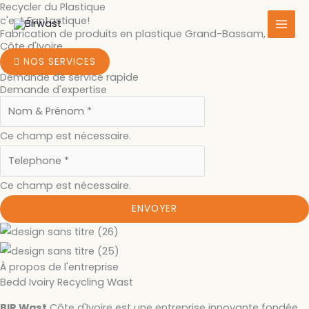
Recycler du Plastique
Aller
c'est Fantastique!
au
Fabrication de produits en plastique Grand-Bassam, Sud
contenu
Côte d'Ivoire
NOS SERVICES
Demande de service rapide
Demande d'expertise
Ce champ est nécessaire.
Ce champ est nécessaire.
ENVOYER
À propos de l'entreprise
Bedd Ivoiry Recycling Wast
BIR Wast
Côte d'Ivoire est une entreprise innovante fondée