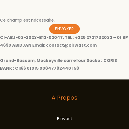
Ce champ est nécessaire.
ENVOYER
CI-ABJ-03-2023-B12-02047, TEL : +225 2721732032 – 01 BP
4690 ABIDJAN Email:
contact@birwast.com
Grand-Bassam, Mockeyville carrefour Sacko ; CORIS
BANK : CII66 01015 008477824401 58
A Propos
Birwast